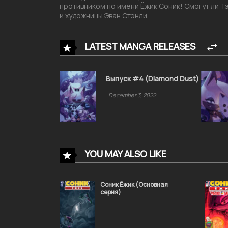
противником по имени Ёжик Соник! Смогут ли Т
и художницы Эван Стэнли.
LATEST MANGA RELEASES
Выпуск #4 (Diamond Dust)
December 3, 2022
YOU MAY ALSO LIKE
Соник Ёжик (Основная
серия)