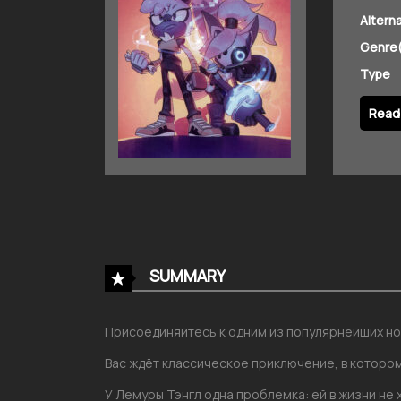
Altern
Genre(
Type
Read 
SUMMARY
Присоединяйтесь к одним из популярнейших но
Вас ждёт классическое приключение, в котором
У Лемуры Тэнгл одна проблемка: ей в жизни не