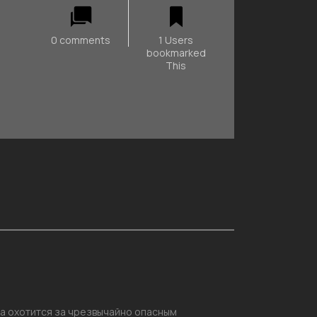
0 comments
1 Users
bookmarked
This
на охотится за чрезвычайно опасным