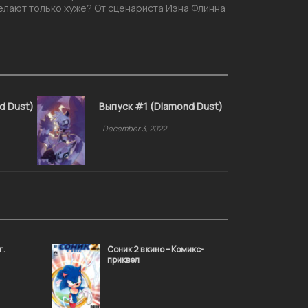
делают только хуже? От сценариста Иэна Флинна
d Dust)
Выпуск #1 (Diamond Dust)
December 3, 2022
г.
Соник 2 в кино – Комикс-
приквел