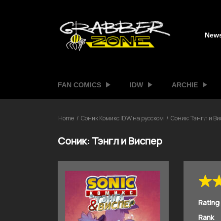
New
FAN COMICS
IDW
ARCHIE
Home
Соник Комикс IDW на русском
Соник: Тэнгл и Ви
Соник: Тэнгл и Виспер
Rating
Rank