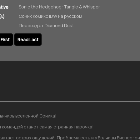
Sonic the Hedgehog: Tangle & Whisper
ative
Соник Комикс IDW на русском
s)
Перевод от Diamond Dust
First
Read Last
вичков вселенной Соника!
 командой станет самая странная парочка!
 хватает острых ощущений! Проблема есть и у Волчицы Виспер: о