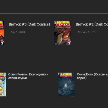
Выпуск #3 (Dark Comics)
Выпуск #2 (Dark C
July 6, 2023
January 18, 2023
Соник Комикс: Ежегодники и
Соник Ёжик (Основна
спецвыпуски
серия)