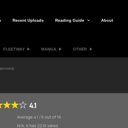
s
Recent Uploads
Reading Guide
About
FLEETWAY
MANGA
OTHER
рапников
4.1
Average
4.1
/
5
out of
16
N/A, it has 22.1K views