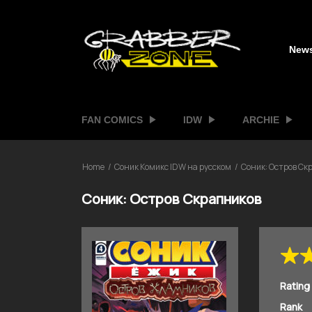
New
FAN COMICS
IDW
ARCHIE
Home
Соник Комикс IDW на русском
Соник: Остров Ск
Соник: Остров Скрапников
Rating
Rank