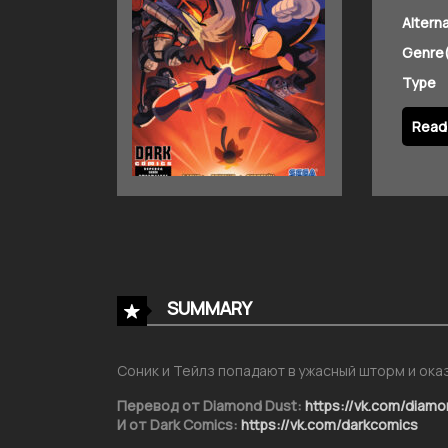
Altern
Genre(
Type
Read 
SUMMARY
Соник и Тейлз попадают в ужасный шторм и ока
Перевод от Diamond Dust:
https://vk.com/diam
И от Dark Comics:
https://vk.com/darkcomics