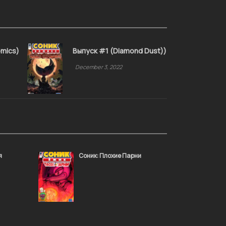
omics)
Выпуск #1 (Diamond Dust))
December 3, 2022
я
Соник: Плохие Парни