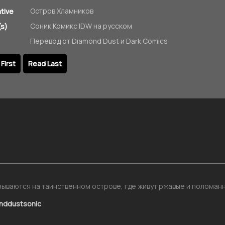
Остров Хламников
ative
Соник Комикс IDW на русском
s)
Перевод от Diamond Dust и Dark Comics
First
Read Last
зываются на таинственном острове, где живут ржавые и поломан
onddustsonic