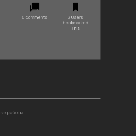
0 comments
3 Users
bookmarked
This
ные роботы.