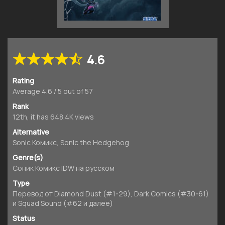
4.6
Rating
Average
4.6
/
5
out of
57
Rank
12th, it has 648.4K views
Alternative
Sonic Комикс, Sonic the Hedgehog
Genre(s)
Соник Комикс IDW на русском
Type
Перевод от Diamond Dust (#1-29), Dark Comics (#30-61)
и Squad Sound (#62 и далее)
Status