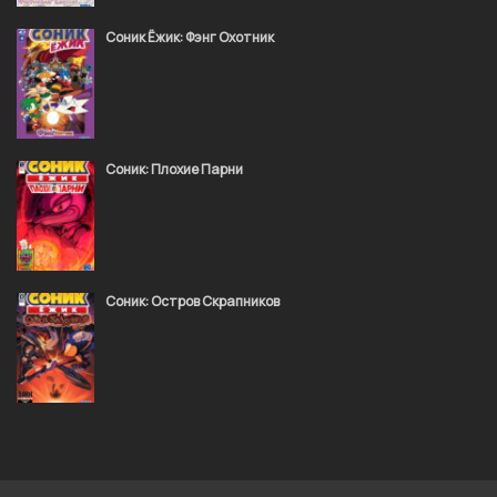
Выпуск #65
February 14, 2024
Соник Ёжик: Фэнг Охотник
Выпуск #64 (Squad Sound)
February 5, 2024
Соник: Плохие Парни
Выпуск #63 (Squad Sound)
January 25, 2024
Соник: Остров Скрапников
Выпуск #62 (Squad Sound)
January 25, 2024
Выпуск #61 (Dark Comics)
September 27, 2023