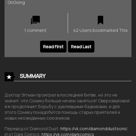
OnGoing
1 comment
42 Users bookmarked This
Read First
Read Last
SUMMARY
Доктор Эггман проиграл в последней битве, но это не
значит, что Сонику больше нечем заняться! Сверхзвуковой
еж продолжает борьбу с уцелевшими бадниками, и для
этого Сонику понадобится помощь старых приятелей и
новых неожиданных союзников.
Перевод от Diamond Dust:
https://vk.com/diamonddustsonic
И от Dark Comics:
https://vk.com/darkcomics