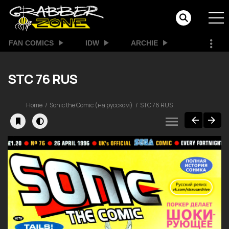
FAN COMICS
IDW
ARCHIE
STC 76 RUS
Home
Sonic the Comic (на русском)
STC 76 RUS