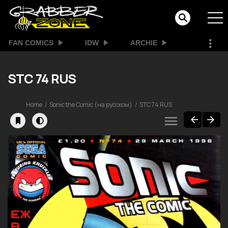
FAN COMICS
IDW
ARCHIE
STC 74 RUS
Home
Sonic the Comic (на русском)
STC 74 RUS