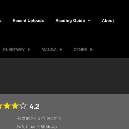
s
Recent Uploads
Reading Guide
About
FLEETWAY
MANGA
OTHER
4.2
Average
4.2
/
5
out of
5
N/A, it has 5.8K views