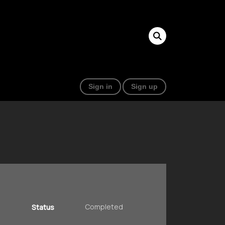
Sign in
Sign up
Completed
Status