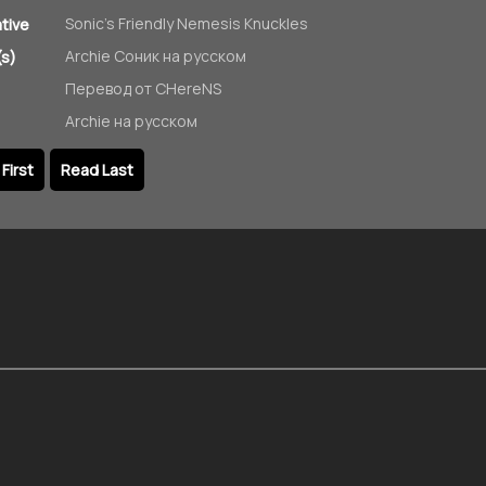
Sonic's Friendly Nemesis Knuckles
ative
Archie Соник на русском
s)
Перевод от CHereNS
Archie на русском
First
Read Last