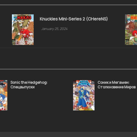
Knuckles Mini-Series 2 (CHereNS)
January 25, 2024
Sonic the Hedgehog:
Соник и Мегамен:
Спецвыпуски
Столкновение Миров