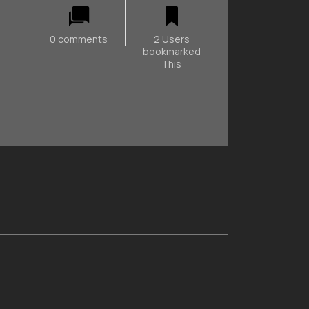
0 comments
2 Users
bookmarked
This