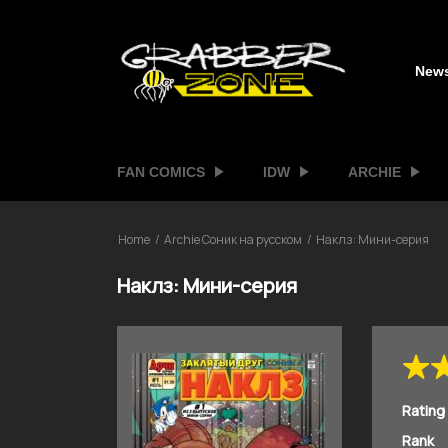
New
FAN COMICS
IDW
ARCHIE
Home
Archie Соник на русском
Наклз: Мини-серия
Наклз: Мини-серия
Rating
Rank