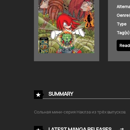
Altern
Genre(
Type
Tag(s)
Read 
SUMMARY
Сольная мини-серия Наклза из трёх выпусков.
LATEST MANGA RELEASES