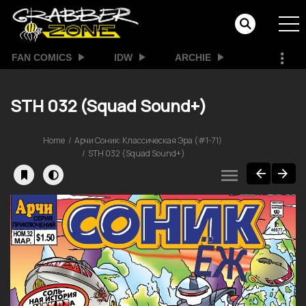
FAN COMICS
IDW
ARCHIE
STH 032 (Squad Sound+)
Home
Арчи Соник: Классическая Эра (#1-71)
STH 032 (Squad Sound+)