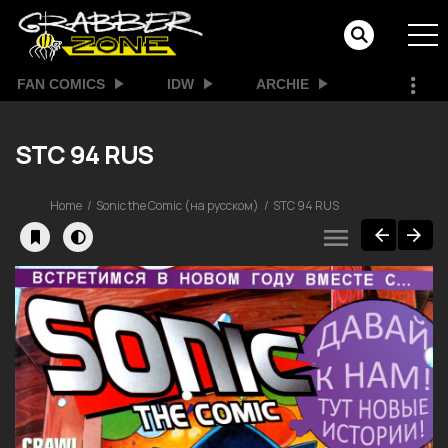
FAN COMICS
IDW
ARCHIE
STC 94 RUS
Home
Sonic the Comic (на русском)
STC 94 RUS