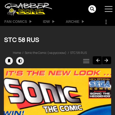
FAN COMICS
IDW
ARCHIE
STC 58 RUS
Home
Sonic the Comic (на русском)
STC 58 RUS