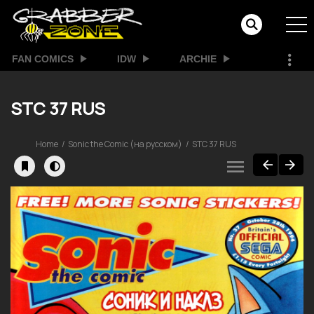
FAN COMICS
IDW
ARCHIE
STC 37 RUS
Home
Sonic the Comic (на русском)
STC 37 RUS