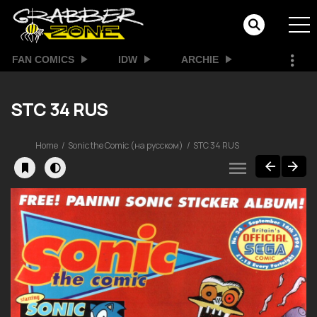
FAN COMICS
IDW
ARCHIE
STC 34 RUS
Home
Sonic the Comic (на русском)
STC 34 RUS