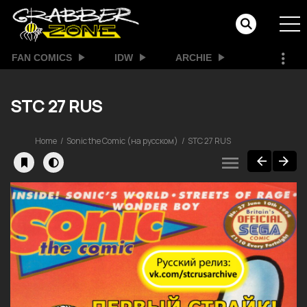
FAN COMICS
IDW
ARCHIE
STC 27 RUS
Home
Sonic the Comic (на русском)
STC 27 RUS