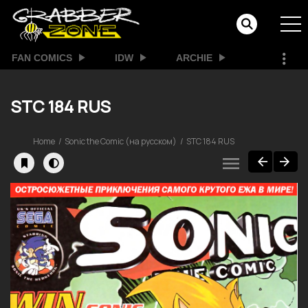
FAN COMICS
IDW
ARCHIE
STC 184 RUS
Home
Sonic the Comic (на русском)
STC 184 RUS