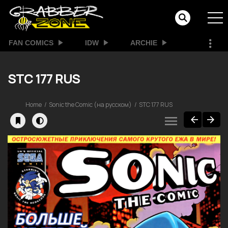
FAN COMICS
IDW
ARCHIE
STC 177 RUS
Home
Sonic the Comic (на русском)
STC 177 RUS