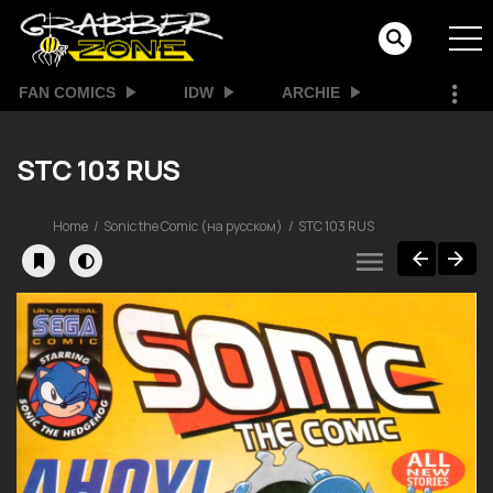
FAN COMICS
IDW
ARCHIE
STC 103 RUS
Home
Sonic the Comic (на русском)
STC 103 RUS