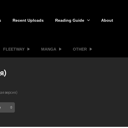
s
Recent Uploads
Reading Guide
About
FLEETWAY
MANGA
OTHER
я)
кая версия)